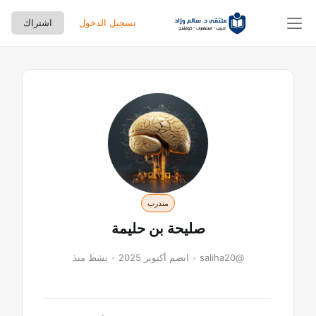
تسجيل الدخول
اشتراك
لتجاوز
لى
لمحتوى
متدرب
صليحة بن حليمة
@saliha20
•
انضم أكتوبر 2025
•
نشط منذ