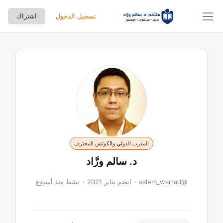
تسجيل الدخول
اشتراك
لتجاوز
لى
لمحتوى
المدرب الدولي والكوتش المحترف
د. سالم ورَّاد
@salem_warrad
•
انضم يناير 2021
•
نشط منذ أسبوع