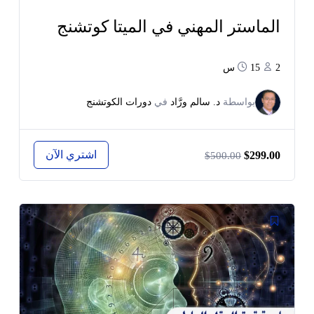
الماستر المهني في الميتا كوتشنج
2
15س
بواسطة
د. سالم ورَّاد
في
دورات الكوتشنج
اشتري الآن
$299.00
$500.00