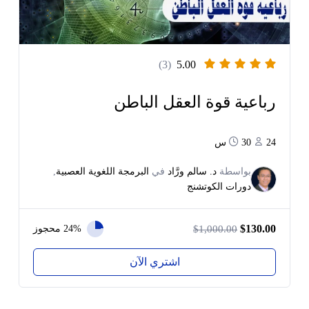
(3)
5.00
رباعية قوة العقل الباطن
24
30س
بواسطة
د. سالم ورَّاد
في
البرمجة اللغوية العصبية
,
دورات الكوتشنج
$130.00
24% محجوز
$1,000.00
اشتري الآن