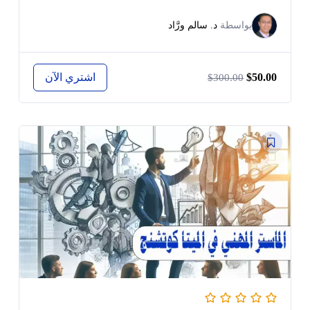
بواسطة
د. سالم ورَّاد
اشتري الآن
$50.00
$300.00