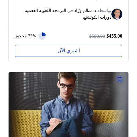
بواسطة
د. سالم ورَّاد
في
البرمجة اللغوية العصبية
,
دورات الكوتشنج
$455.00
22% محجوز
$650.00
اشتري الآن